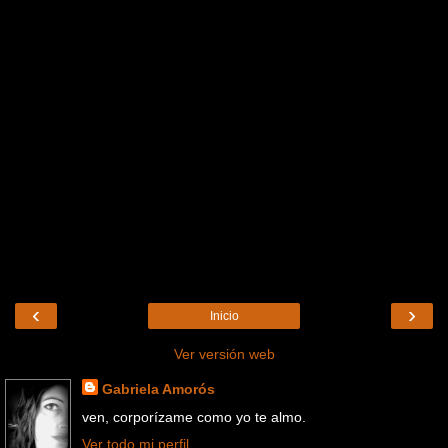
‹
›
Inicio
Ver versión web
Gabriela Amorós
ven, corporízame como yo te almo.
Ver todo mi perfil