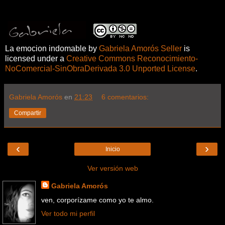
La emocion indomable
by
Gabriela Amorós Seller
is
licensed under a
Creative Commons Reconocimiento-
NoComercial-SinObraDerivada 3.0 Unported License
.
Gabriela Amorós
en
21:23
6 comentarios:
Compartir
‹
›
Inicio
Ver versión web
Gabriela Amorós
ven, corporízame como yo te almo.
Ver todo mi perfil