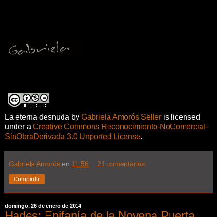
La eterna desnuda
by
Gabriela Amorós Seller
is licensed
under a
Creative Commons Reconocimiento-NoComercial-
SinObraDerivada 3.0 Unported License
.
Gabriela Amorós
en
11:56
21 comentarios:
Compartir
domingo, 26 de enero de 2014
Hades: Epifanía de la Novena Puerta